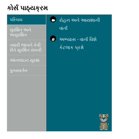
કોર્સ પાઠ્યક્રમ
પરિચય
રોહન અને આયશાની
વાર્તા
સુરક્ષિત અને
અસુરક્ષિત
અભ્યાસ - વાર્તા વિશે
તમારી જાતને કેવી
કેટલાક પ્રશ્નો
રીતે સુરક્ષિત રાખવી
ઑનલાઇન સુરક્ષા
પુનરાવર્તન