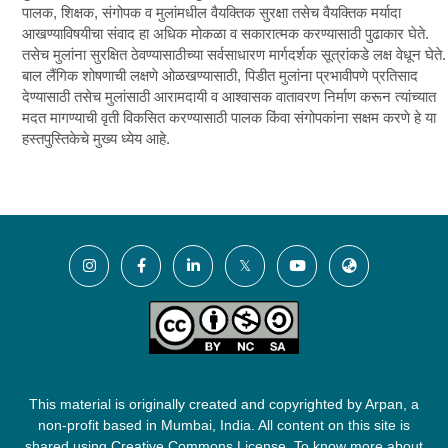
पालक, शिक्षक, संगोपक व मुलांमधील वैयक्तिक सुरक्षा तसेच वैयक्तिक मर्यादा
आखण्याविषयीचा संवाद हा अधिक मोकळा व सकारात्मक करण्यासाठी पुढाकार घेते.
तसेच मुलांना सुरक्षित ठेवण्यासाठीच्या सर्वसाधारण मार्गदर्शक सूत्रांकडे लक्ष वेधून घेते.
बाल लैंगिक शोषणाची लक्षणे ओळखण्यासाठी, पिडीत मुलांना प्रभावीपणे प्रतिसाद
देण्यासाठी तसेच मुलांसाठी आरामदायी व आश्वासक वातावरण निर्माण करून त्यांच्यात
मदत मागण्याची वृती विकसित करण्यासाठी पालक किंवा संगोपकांना सक्षम करणे हे या
हस्तपुस्तिकेचे मुख्य ध्येय आहे.
This material is originally created and copyrighted by Arpan, a
non-profit based in Mumbai, India. All content on this site is
shared using Creative Commons License. To know more about