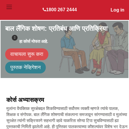
Skip to main content
1800 267 2444
Log in
SIDE PANEL
बाल लैंगिक शोषण: प्रतिबंध आणि प्रतिक्रिया
हा कोर्स मोफत आहे.
वाचायला सुरू करा
पुस्तक नेव्हिगेशन
कोर्स अभ्यासक्रम
मुलांना वैयक्तिक सुरक्षेबद्दल शिकविण्यासाठी सर्वोत्तम व्यक्ती म्हणजे त्यांचे पालक,
शिक्षक व संगोपक. बाल लैंगिक शोषणाची संकल्पना समजावून सांगण्यासाठी व मुलांच्या
सुरक्षेत त्यांनी सक्रियपणे सहभागी व्हावे याकरिता सोप्या टिपा सुचविण्यासाठी ह्या
पुस्तकाची निर्मिती झालेली आहे. ही पुस्तिका पालकत्वाच्या कौशल्यांवर विशेष भर देऊन